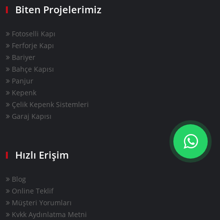
Biten Projelerimiz
Fotoselli Kapı
Ferforje Kapı
Bariyer
Bahçe Kapısı
Panjur
Kepenk
Çelik Kepenk Sistemleri
Garaj Kapısı
Hızlı Erişim
Blog
Online Teklif
Müşteri Yorumları
Kvkk Aydınlatma Metni