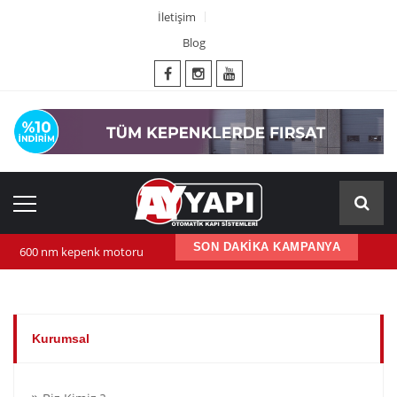
İletişim
Blog
SON DAKİKA KAMPANYA
600 nm kepenk motoru
Kepenk ups (Güç Kaynağı)
Yana Kayar Bahçe Motoru
Kurumsal