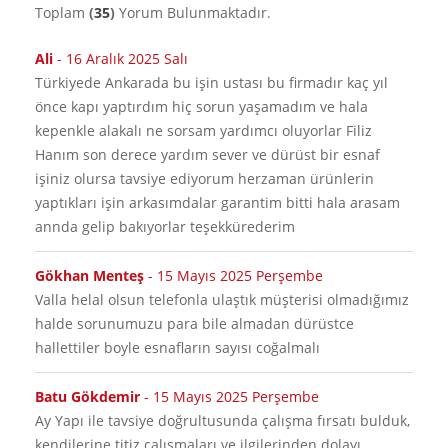
Toplam
(
35
)
Yorum Bulunmaktadır.
Ali
-
16 Aralık 2025 Salı
Türkiyede Ankarada bu işin ustası bu firmadır kaç yıl
önce kapı yaptırdım hiç sorun yaşamadım ve hala
kepenkle alakalı ne sorsam yardımcı oluyorlar Filiz
Hanım son derece yardım sever ve dürüst bir esnaf
işiniz olursa tavsiye ediyorum herzaman ürünlerin
yaptıkları işin arkasımdalar garantim bitti hala arasam
annda gelip bakıyorlar teşekkürederim
Gökhan Menteş
-
15 Mayıs 2025 Perşembe
valla helal olsun telefonla ulaştık müşterisi olmadığımız
halde sorunumuzu para bile almadan dürüstce
hallettiler boyle esnafların sayısı coğalmalı
Batu Gökdemir
-
15 Mayıs 2025 Perşembe
Ay Yapı ile tavsiye doğrultusunda çalışma fırsatı bulduk,
kendilerine titiz çalışmaları ve ilgilerinden dolayı