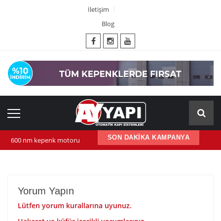
İletişim
Blog
SON DAKİKA KAMPANYA
600 nm kepenk motoru
Kepenk ups (Güç Kaynağı)
Yana Kayar Bahçe Motoru
Yorum Yapın
Lütfen yorum kurallarına uyunuz.