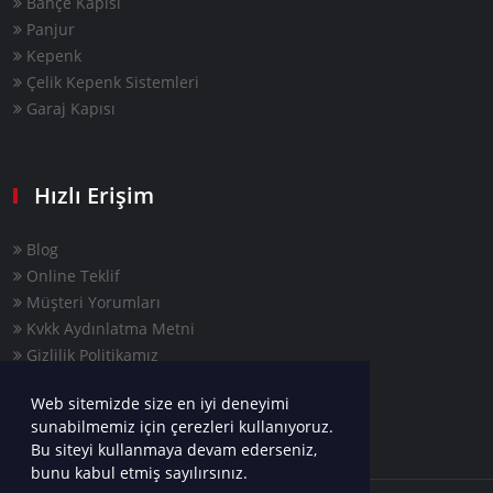
Bahçe Kapısı
Panjur
Kepenk
Çelik Kepenk Sistemleri
Garaj Kapısı
Hızlı Erişim
Blog
Online Teklif
Müşteri Yorumları
Kvkk Aydınlatma Metni
Gizlilik Politikamız
Web sitemizde size en iyi deneyimi
sunabilmemiz için çerezleri kullanıyoruz.
Bu siteyi kullanmaya devam ederseniz,
bunu kabul etmiş sayılırsınız.