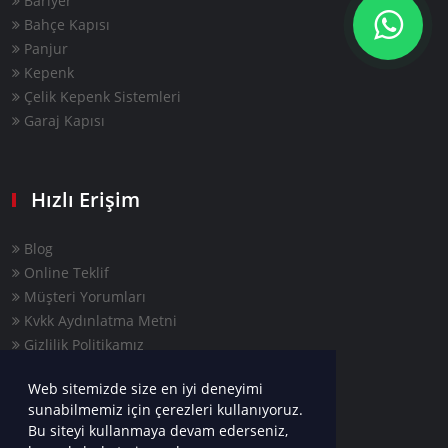
Bariyer
Bahçe Kapısı
Panjur
Kepenk
Çelik Kepenk Sistemleri
Garaj Kapısı
Hızlı Erişim
Blog
Online Teklif
Müşteri Yorumları
Kvkk Aydınlatma Metni
Gizlilik Politikamız
Web sitemizde size en iyi deneyimi
sunabilmemiz için çerezleri kullanıyoruz.
Bu siteyi kullanmaya devam ederseniz,