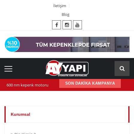
İletişim
Blog
SON DAKİKA KAMPANYA
600 nm kepenk motoru
Kepenk ups (Güç Kaynağı)
Yana Kayar Bahçe Motoru
Kurumsal