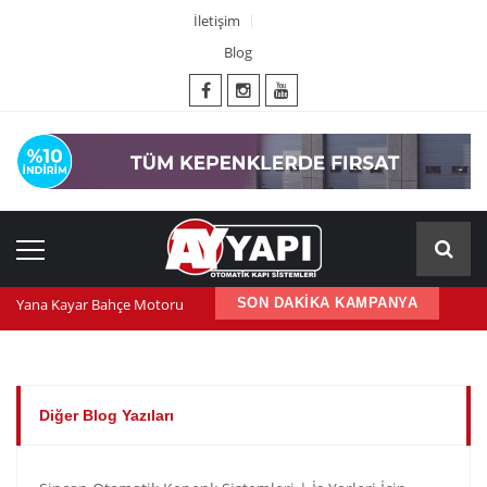
İletişim
Blog
Yana Kayar Bahçe Motoru
SON DAKİKA KAMPANYA
600 nm kepenk motoru
Kepenk ups (Güç Kaynağı)
Diğer Blog Yazıları